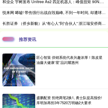
和业众 宇树发布 Unitree As2 四足机器人：峰值扭矩 90N.m，续航超 13km
悦来网 唏嘘! 带伤强行出战自毁巅峰, 不到一年时间, 却遭球队无情抛弃
长胜证券 （侨乡新貌）从“有心人”到“合伙人” 浙江瑞安侨商与家乡共寻机
推荐资讯
匠心智策 供销系统代表兴趣浓厚！陈皮星
油藤大健康“星”品闪耀惠州
盛鹏配资 拒绝两笔2换1, 勇士队提高报价!
库明加再拒3年7520万明确2大要求