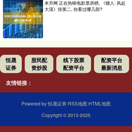
米升网 正在热映电影票房榜, 《镖人: 风起
大漠》排第二, 你看过哪几部?
恒晟
股民配
线下股票
配资平台
证券
资炒股
配资平台
最新消息
友情链接：
Powered by
恒晟证券
RSS地图
HTML地图
Copyright
© 2013-2025