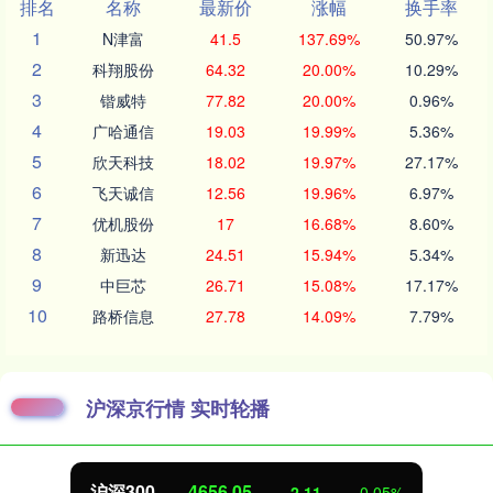
排名
名称
最新价
涨幅
换手率
1
N津富
41.5
137.69%
50.97%
2
科翔股份
64.32
20.00%
10.29%
3
锴威特
77.82
20.00%
0.96%
4
广哈通信
19.03
19.99%
5.36%
5
欣天科技
18.02
19.97%
27.17%
6
飞天诚信
12.56
19.96%
6.97%
7
优机股份
17
16.68%
8.60%
8
新迅达
24.51
15.94%
5.34%
9
中巨芯
26.71
15.08%
17.17%
10
路桥信息
27.78
14.09%
7.79%
沪深京行情 实时轮播
北证50
1125.83
%
6.37
0.57%