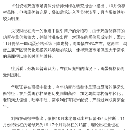
卓创资讯鸡蛋市场资深分析师刘梅在研究报告中指出，10月份存
栏虽降，但供应仍较充足，叠加需求进入季节性淡季，月内蛋价跌势
较为明显。
央视财经在周一的报道中援引商户的介绍称，由于鸡蛋储存商的
鸡蛋存量仍然较大，并随时准备出库，对现在的蛋价形成制约，因此
11月份第一周鸡蛋价格延续下降走势，周降幅在4%左右。这两年，鸡
蛋主要产区现代化规模养鸡场增加较快，使得鸡蛋市场供应大于需求
的局面得以较长时间的维持。
往后看，分析师普遍认为，在供应充裕的情况下，鸡蛋价格仍将
受到压制。
华联证券在研报中指出，今年鸡蛋市场整体呈现出显著的供需失
衡特征，在产蛋鸡存栏量创历史同期高位，加之鸡龄结构偏年轻化，
老鸡淘汰偏慢，旺季不旺，需求利好有限米配资，产能过剩或贯穿全
年。
刘梅在研报中指出，依据10月末老母鸡出栏日龄494天推断，11
月份待出栏的老母鸡为16-17个月前补栏的鸡苗，理论出栏量也在