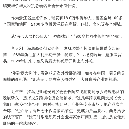
瑞安华侨华人经贸总会名誉会长朱良仕说。
作为浙江省重点侨乡，瑞安有18.6万华侨华人，覆盖全球100多
个国家和地区，2100多位侨领活跃在商贸、科技、文化等各个领域。
从“有心人”到“合伙人”，侨商找到了与家乡共同生长的“新坐标”。
意大利上海总商会创始会长、终身名誉会长徐银荷是瑞安籍侨
商，1986年前往意大利罗马开设中餐馆，21世纪初转向中意服装贸
易。2024年以来，她又将意大利餐厅开到上海外滩。
“刚到意大利时，看到的是海外发展浪潮；如今在中国，看见的是
遍地的新机遇。”她表示，想在家乡寻求AI、大健康等产业新机遇。
近年来，罗马尼亚瑞安同乡会会长阮立飞捕捉到家乡跨境电商的
发展势头，选择投身跨境物流仓储领域。“这几年跨境电商发展飞快，
我们与家乡企业合作，同时链接义乌、广州等专业市场，把产品卖向
全球。”他介绍，海外仓不仅是物流节点，更成为产品展示、商务洽谈
的线下窗口，“我们时常组织海外企业与家乡厂商对接，提供从仓储到
展销的一站式服务”。