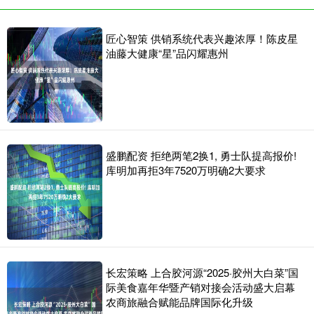
匠心智策 供销系统代表兴趣浓厚！陈皮星
油藤大健康“星”品闪耀惠州
盛鹏配资 拒绝两笔2换1, 勇士队提高报价!
库明加再拒3年7520万明确2大要求
长宏策略 上合胶河源“2025·胶州大白菜”国
际美食嘉年华暨产销对接会活动盛大启幕
农商旅融合赋能品牌国际化升级