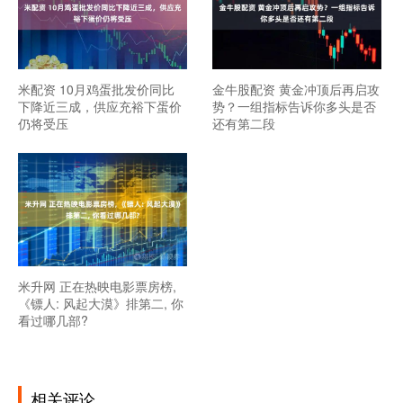
米配资 10月鸡蛋批发价同比
金牛股配资 黄金冲顶后再启攻
下降近三成，供应充裕下蛋价
势？一组指标告诉你多头是否
仍将受压
还有第二段
米升网 正在热映电影票房榜,
《镖人: 风起大漠》排第二, 你
看过哪几部?
相关评论