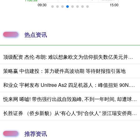
热点资讯
顶级配资 杰伦·布朗: 难以想象欧文为信仰损失数亿美元并被耐克解约有多难
策略赢 中信建投：算力硬件高波动期 等待财报指引落地
和业众 宇树发布 Unitree As2 四足机器人：峰值扭矩 90N.m，续航超 13km
悦来网 唏嘘! 带伤强行出战自毁巅峰, 不到一年时间, 却遭球队无情抛弃
长胜证券 （侨乡新貌）从“有心人”到“合伙人” 浙江瑞安侨商与家乡共寻机
推荐资讯