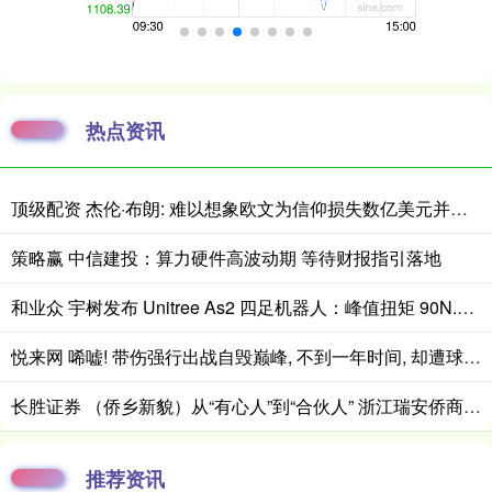
热点资讯
顶级配资 杰伦·布朗: 难以想象欧文为信仰损失数亿美元并被耐克解约有多难
策略赢 中信建投：算力硬件高波动期 等待财报指引落地
和业众 宇树发布 Unitree As2 四足机器人：峰值扭矩 90N.m，续航超 13km
悦来网 唏嘘! 带伤强行出战自毁巅峰, 不到一年时间, 却遭球队无情抛弃
长胜证券 （侨乡新貌）从“有心人”到“合伙人” 浙江瑞安侨商与家乡共寻机
推荐资讯