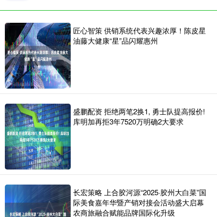
匠心智策 供销系统代表兴趣浓厚！陈皮星
油藤大健康“星”品闪耀惠州
盛鹏配资 拒绝两笔2换1, 勇士队提高报价!
库明加再拒3年7520万明确2大要求
长宏策略 上合胶河源“2025·胶州大白菜”国
际美食嘉年华暨产销对接会活动盛大启幕
农商旅融合赋能品牌国际化升级