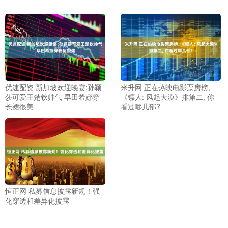
优速配资 新加坡欢迎晚宴:孙颖
米升网 正在热映电影票房榜,
莎可爱王楚钦帅气 早田希娜穿
《镖人: 风起大漠》排第二, 你
长裙很美
看过哪几部?
恒正网 私募信息披露新规！强
化穿透和差异化披露