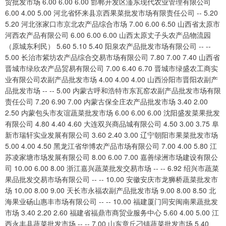
贸批发市场 6.00 6.00 6.00 邯郸开发区滏东现代农业管理有限公司
6.00 4.00 5.00 河北省怀来县京西果菜批发市场有限责任公司 -- 5.20
5.20 河北张家口市京北农产品综合市场 7.00 6.00 6.50 山西省太原市
河西农产品有限公司 6.00 6.00 6.00 山西太原丈子头农产品物流园
（原城东利民） 5.60 5.10 5.40 阳泉农产品批发市场有限公司 -- --
5.00 长治市紫坊农产品综合交易市场有限公司 7.80 7.00 7.40 山西省
晋城市绿欣农产品贸易有限公司 7.00 6.40 6.70 晋城市绿盛农工商实
业有限公司农副产品批发市场 4.00 4.00 4.00 山西汾阳市晋阳农副产
品批发市场 -- -- 5.00 内蒙古呼和浩特市东瓦窑农副产品批发市场有限
责任公司 7.20 6.90 7.00 内蒙古保全庄农产品批发市场 3.40 2.00
2.50 内蒙包头市友谊蔬菜批发市场 6.00 6.00 6.00 沈阳盛发菜果批发
有限公司 4.80 4.40 4.60 大连双兴商品城有限公司 4.50 3.00 3.75 阜
新市瑞轩实业发展有限公司 3.60 2.40 3.00 辽宁朝阳市果菜批发市场
5.00 4.00 4.50 黑龙江省华博农产品市场有限公司 7.00 4.00 5.80 江
苏凌家塘市场发展有限公司 8.00 6.00 7.00 嘉善绿洲市场建设有限公
司 10.00 6.00 8.00 浙江嘉兴蔬菜批发交易市场 -- -- 6.92 绍兴市蔬菜
果品批发交易市场有限公司 -- -- 10.00 安徽安庆市龙狮桥蔬菜批发市
场 10.00 8.00 9.00 天长市永福农副产品批发市场 9.00 8.00 8.50 北
海果业砀山惠丰市场有限公司 -- -- 10.00 福建厦门同安闽南果蔬批发
市场 3.40 2.20 2.60 福建省福鼎市商贸业服务中心 5.60 4.00 5.00 江
西永丰县蔬菜批发市场 -- -- 7.00 山东章丘刁镇蔬菜批发市场 5.40