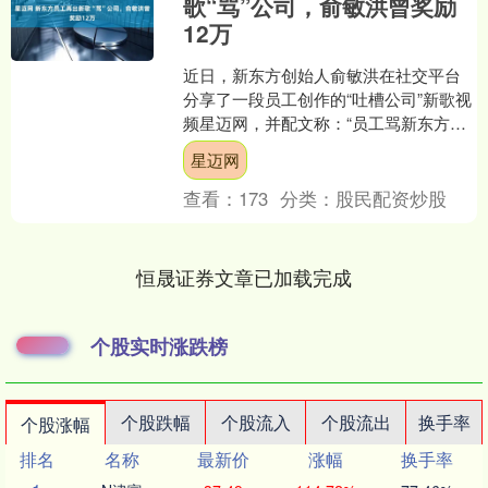
歌“骂”公司，俞敏洪曾奖励
12万
近日，新东方创始人俞敏洪在社交平台
分享了一段员工创作的“吐槽公司”新歌视
频星迈网，并配文称：“员工骂新东方的
歌，最后没有忘记救命，哈哈。” 根据视
星迈网
频，这首歌吐槽....
查看：
173
分类：
股民配资炒股
恒晟证券文章已加载完成
个股实时涨跌榜
个股跌幅
个股流入
个股流出
换手率
个股涨幅
排名
名称
最新价
涨幅
换手率