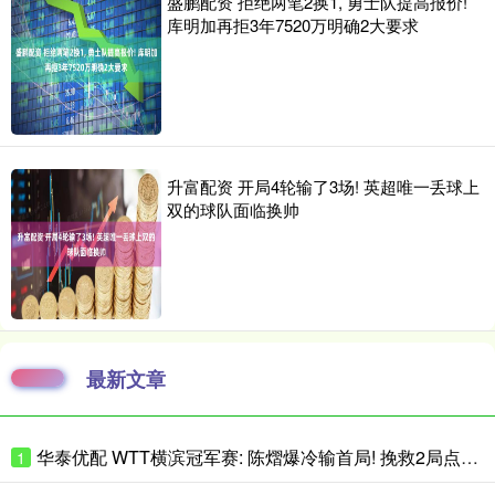
盛鹏配资 拒绝两笔2换1, 勇士队提高报价!
库明加再拒3年7520万明确2大要求
升富配资 开局4轮输了3场! 英超唯一丢球上
双的球队面临换帅
最新文章
华泰优配 WTT横滨冠军赛: 陈熠爆冷输首局! 挽救2局点惜败, 李恩惠2分险胜
1