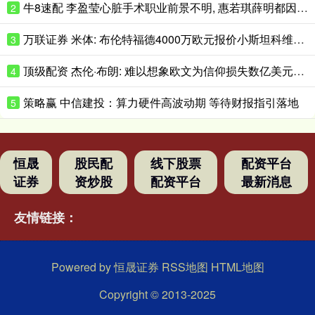
牛8速配 李盈莹心脏手术职业前景不明, 惠若琪薛明都因此退役, 女排需朱婷回归
2
万联证券 米体: 布伦特福德4000万欧元报价小斯坦科维奇, 被国米拒绝
3
顶级配资 杰伦·布朗: 难以想象欧文为信仰损失数亿美元并被耐克解约有多难
4
策略赢 中信建投：算力硬件高波动期 等待财报指引落地
5
恒晟
股民配
线下股票
配资平台
证券
资炒股
配资平台
最新消息
友情链接：
Powered by
恒晟证券
RSS地图
HTML地图
Copyright
© 2013-2025