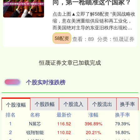
向，第一枪瞄准这个国家？
点击上图▲立即了解58配资 “美国战略收
缩，意在美洲重组供应链和再工业化，
而美国绝对主导的东亚旧秩序出现松
动。” 文 /巴九灵（微信公众号：吴晓波
58配资
查看：
89
分类：
恒晟证券
频道） 据CC....
恒晟证券文章已加载完成
个股实时涨跌榜
个股跌幅
个股流入
个股流出
换手率
个股涨幅
排名
名称
最新价
涨幅
换手率
1
N展芯
116.52
396.89%
79.39%
2
锐翔智能
110.02
20.21%
16.80%