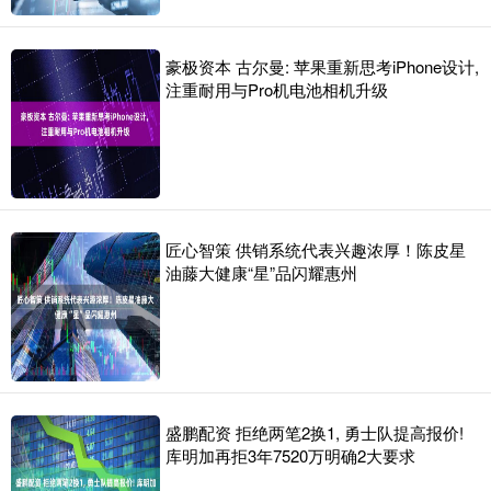
豪极资本 古尔曼: 苹果重新思考iPhone设计,
注重耐用与Pro机电池相机升级
匠心智策 供销系统代表兴趣浓厚！陈皮星
油藤大健康“星”品闪耀惠州
盛鹏配资 拒绝两笔2换1, 勇士队提高报价!
库明加再拒3年7520万明确2大要求