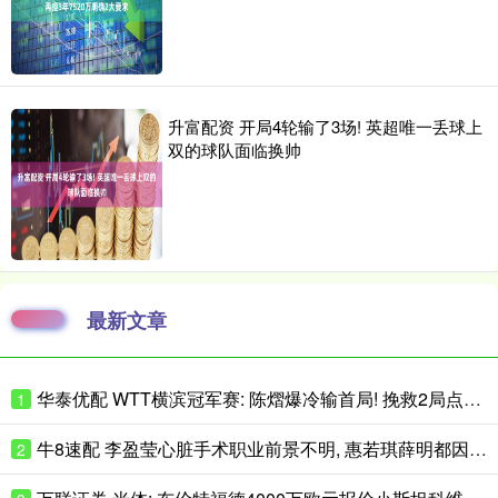
升富配资 开局4轮输了3场! 英超唯一丢球上
双的球队面临换帅
最新文章
华泰优配 WTT横滨冠军赛: 陈熠爆冷输首局! 挽救2局点惜败, 李恩惠2分险胜
1
牛8速配 李盈莹心脏手术职业前景不明, 惠若琪薛明都因此退役, 女排需朱婷回归
2