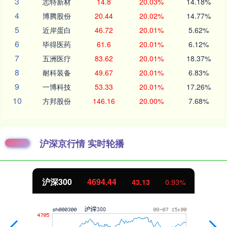
3
志特新材
14.8
20.03%
14.18%
4
博腾股份
20.44
20.02%
14.77%
5
近岸蛋白
46.72
20.01%
5.62%
6
毕得医药
61.6
20.01%
6.12%
7
五洲医疗
83.62
20.01%
18.37%
8
耐科装备
49.67
20.01%
6.83%
9
一博科技
53.33
20.01%
17.26%
10
方邦股份
146.16
20.00%
7.68%
沪深京行情 实时轮播
北证50
1134.24
0.93%
11.37
1