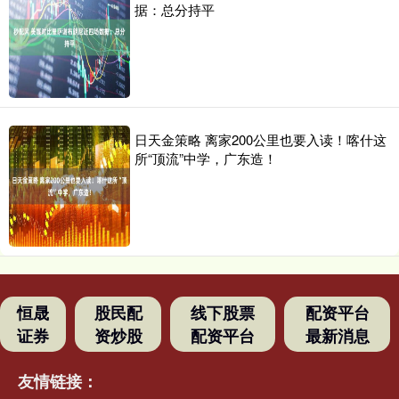
据：总分持平
日天金策略 离家200公里也要入读！喀什这
所“顶流”中学，广东造！
恒晟
股民配
线下股票
配资平台
证券
资炒股
配资平台
最新消息
友情链接：