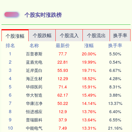
个股实时涨跌榜
个股跌幅
个股流入
个股流出
换手率
个股涨幅
排名
名称
最新价
涨幅
换手率
1
百普赛斯
77.7
20.00%
5.50%
2
蓝盾光电
22.81
19.99%
0.54%
3
近岸蛋白
55.93
19.71%
6.67%
4
海正生材
12.29
18.52%
4.28%
5
毕得医药
71.4
15.91%
8.31%
6
华大智造
62.17
15.49%
3.88%
7
华康洁净
50.22
14.14%
13.37%
8
恒进感应
12.9
13.76%
6.40%
9
普瑞眼科
37.9
13.64%
6.55%
10
中能电气
7.49
13.31%
21.16%