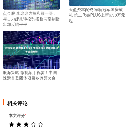
天盈资本配资 家轿冠军国庆献
点金股 李冰冰力捧和颂一哥，
礼 第二代秦PLUS上新6.98万元
与古力娜扎谭松韵搭档两部剧播
起
出却反响平平
股海策略 微视频｜祝贺！中国
速滑首登团体项目冬奥领奖台
相关评论
本文评分
*