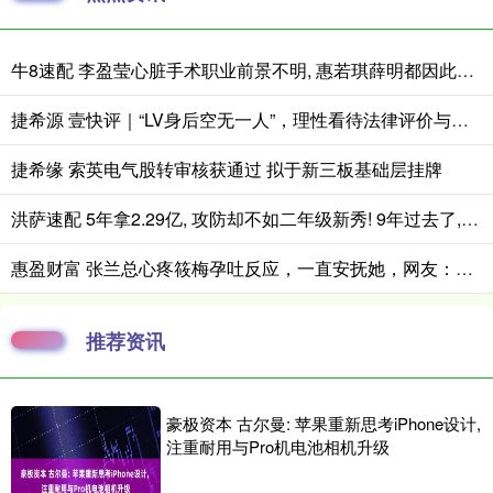
牛8速配 李盈莹心脏手术职业前景不明, 惠若琪薛明都因此退役, 女排需朱婷回归
捷希源 壹快评｜“LV身后空无一人”，理性看待法律评价与民意站队
捷希缘 索英电气股转审核获通过 拟于新三板基础层挂牌
洪萨速配 5年拿2.29亿, 攻防却不如二年级新秀! 9年过去了, 你还是打不了高端局
惠盈财富 张兰总心疼筱梅孕吐反应，一直安抚她，网友：和大S没这么亲近
推荐资讯
豪极资本 古尔曼: 苹果重新思考iPhone设计,
注重耐用与Pro机电池相机升级