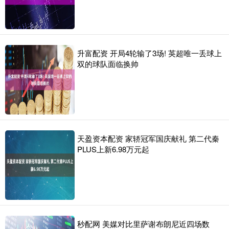
升富配资 开局4轮输了3场! 英超唯一丢球上
双的球队面临换帅
天盈资本配资 家轿冠军国庆献礼 第二代秦
PLUS上新6.98万元起
秒配网 美媒对比里萨谢布朗尼近四场数