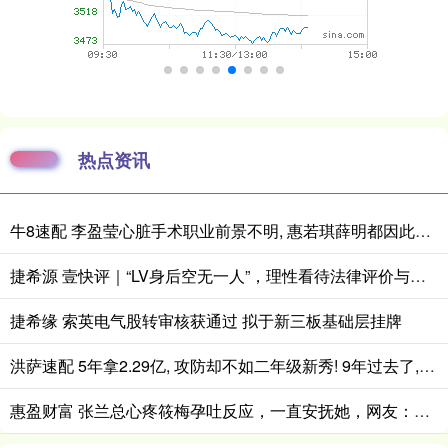
热点资讯
牛8速配 李盈莹心脏手术职业前景不明, 惠若琪薛明都因此退役, 女排需朱婷回归
捷希源 壹快评｜“LV身后空无一人”，理性看待法律评价与民意站队
捷希缘 索英电气股转审核获通过 拟于新三板基础层挂牌
洪萨速配 5年拿2.29亿, 攻防却不如二年级新秀! 9年过去了, 你还是打不了高端局
惠盈财富 张兰总心疼筱梅孕吐反应，一直安抚她，网友：和大S没这么亲近