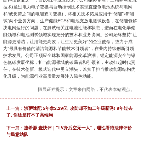
技术(通过电力电子变换与自动控制技术实现直流侧电池系统与电网
和/或负荷之间的电能双向变换)，将相关技术拓展应用于“储能”和“测
试”两个业务方向，生产储能PCS和电池充放电测试设备，在储能侧解
决电网运行的问题，在测试端关注电池性能和状态，进而在电化学储
能领域和电池测试领域实现充分的技术和业务协同。公司始终坚持“让
能源更清洁，让用能更高效，让生活更美好”的企业使命，致力于成
为“最具有价值的清洁能源和节能技术引领者”，在业内持续创新引领
技术发展。公司正顺应全球和国家能源变革浪潮，锚定能源安全与绿
色低碳发展坐标，担当能源领域的破局者和引领者，主动扛起时代责
任，在技术创新、模式迭代中勇立潮头，以实干担当推动能源结构优
化升级，为能源行业高质量发展注入绿色动能。
恒晟证券提示：文章来自网络，不代表本站观点。
上一篇：
洪萨速配 5年拿2.29亿, 攻防却不如二年级新秀! 9年过去
了, 你还是打不了高端局
下一篇：
捷希源 壹快评｜“LV身后空无一人”，理性看待法律评价
与民意站队