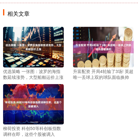
相关文章
优选策略 一张图：波罗的海指
升富配资 开局4轮输了3场! 英超
数延续涨势，大型船舶运价上涨
唯一丢球上双的球队面临换帅
柳荷投资 科创50等科创板指数
调样在即，这些个股被调入