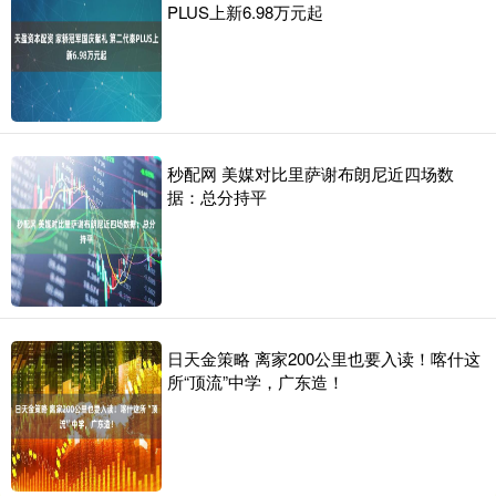
PLUS上新6.98万元起
秒配网 美媒对比里萨谢布朗尼近四场数
据：总分持平
日天金策略 离家200公里也要入读！喀什这
所“顶流”中学，广东造！