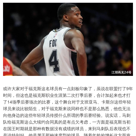
或许大家对于福克斯这名球员有一点刻板印象了，虽说在联盟打了9年
时间，但这也是福克斯职业生涯第二次打季后赛，合计加起来也才打
了14场季后赛场次的比赛，这个舞台对于文班亚马、卡斯尔这些年轻
球员来说比较陌生，对于福克斯来说同样也不是那么熟悉，他也无法
向他身边的这些年轻球员传授什么所谓的季后赛经验。说实话，马刺
队给福克斯这么大续约合同真的是有点欠考虑，一方面是福克斯当初
在国王时期就是那种有数据没有成绩的球员，来到马刺队后表现也不
是说特别好，他是属于那种速度型的球员，随着年龄的增长这方面肯