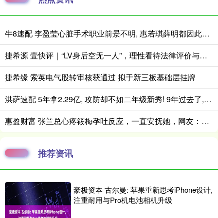
牛8速配 李盈莹心脏手术职业前景不明, 惠若琪薛明都因此退役, 女排需朱婷回归
捷希源 壹快评｜“LV身后空无一人”，理性看待法律评价与民意站队
捷希缘 索英电气股转审核获通过 拟于新三板基础层挂牌
洪萨速配 5年拿2.29亿, 攻防却不如二年级新秀! 9年过去了, 你还是打不了高端局
惠盈财富 张兰总心疼筱梅孕吐反应，一直安抚她，网友：和大S没这么亲近
推荐资讯
豪极资本 古尔曼: 苹果重新思考iPhone设计,
注重耐用与Pro机电池相机升级