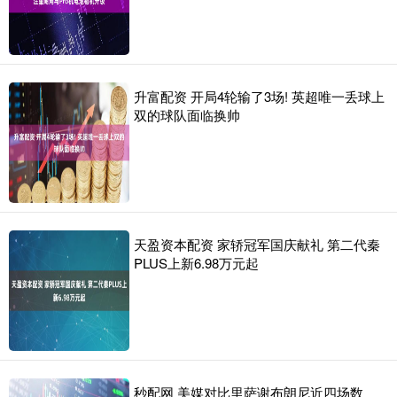
升富配资 开局4轮输了3场! 英超唯一丢球上
双的球队面临换帅
天盈资本配资 家轿冠军国庆献礼 第二代秦
PLUS上新6.98万元起
秒配网 美媒对比里萨谢布朗尼近四场数