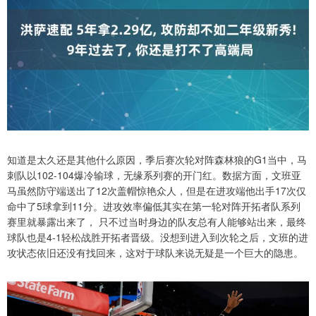
知道是太久还是其他什么原因，季后赛次轮对阵森林狼的G1当中，马
刺队以102-104爆冷输球，无缘系列赛的开门红。数据方面，文班亚
马虽然防守端送出了12次盖帽惊艳众人，但是在进攻端他出手17次仅
命中了5球拿到11分。进攻效率偏低其实在第一轮对阵开拓者队系列
赛里就暴露出来了， 只不过当时身边的队友总有人能够站出来，最终
球队也是4-1轻松战胜开拓者晋级。没想到进入到次轮之后，文班的进
攻状态依旧还没有找回来，这对于球队来说无疑是一个巨大的隐患。