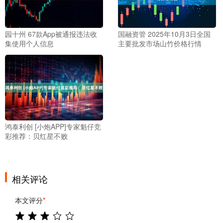
园十州 67款App被通报违法收
国融资管 2025年10月3日全国
集使用个人信息
主要批发市场山竹价格行情
鸿泰利创 [小炮APP]专家魁仔竞
彩推荐：贝红星不败
相关评论
本文评分
*