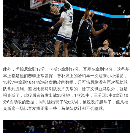
此外，尚帕尼拿到17分、卡斯尔拿到17分、瓦塞尔拿到14分，这些基
本上都是他们赛季正常发挥，替补席上的哈珀再一次迎来小小爆发，
13投7中拿到18分4篮板4次助攻的数据，只可惜最终没有再次帮助球
队拿到胜利。整场比赛马刺队发挥失常的，除了文班亚马以外，就是
福克斯了，此役后者首发出战33分钟，14投5中，三分球5中0拿到10
分6次助攻的数据，同时还出现了6次失误，被说发挥超常了，但凡福
克斯这一场比赛发挥正常一些，马刺队估计都不会输球。