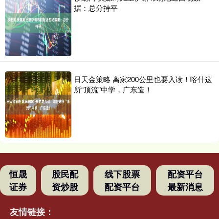
据：总分持平
日天金策略 离家200公里也要入读！喀什这
所“顶流”中学，广东造！
恒晟
股民配
线下股票
配资平台
证券
资炒股
配资平台
最新消息
友情链接：