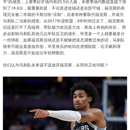
平”的感觉，上赛季好歹场均有23.5分入账，本赛季场均数据直接下滑
到了18.6分，最重要的是，不论是进攻端还是在防守端，福克斯的表
现完全被二年级的卡斯尔给“压制”，后者有种要取代福克斯，并成为
马刺队二当家的感觉。从2017年进联盟，9年时间过去了，福克斯依
旧还是打不了高端局，带队能力依旧是欠佳，再加上有他的存在， 势
必会影响马刺队其他几位年轻后卫的成长，毕竟多一个人就要被多分
一些球权，如果福克斯后续还是不能够把状态调整过来的话，马刺队
很有可能会直接放弃他，毕竟身后的哈珀在虎视眈眈，论天赋和潜
力，福克斯是不如这位年轻榜眼的。
你们认为马刺队未来该不该放弃福克斯，从而扶正哈珀呢？